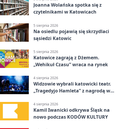
Joanna Wolańska spotka się z
czytelnikami w Katowicach
5 sierpnia 2026
Na osiedlu pojawią się skrzydlaci
sąsiedzi Katowic
5 sierpnia 2026
Katowice zagrają z Dżemem.
„Wehikuł Czasu” wraca na rynek
4 sierpnia 2026
Widzowie wybrali katowicki teatr.
„Tragedyjo Hamleta” z nagrodą w
Gdańsku
4 sierpnia 2026
Kamil Iwanicki odkrywa Śląsk na
nowo podczas KODÓW KULTURY