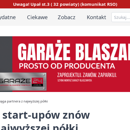
Uwaga! Upał st.3 ( 32 powiaty) (komunikat RSO)
ydatne
Ciekawe
Zobacz
Kontakt
ąga partnera z najwyższej półki
a start-upów znów
ajwyższej półki