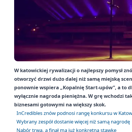
W katowickiej rywalizacji o najlepszy pomysł zn
otworzyć drzwi dużo dalej niż samą miejską sce
ponownie wspiera „Kopalnię Start-upów”, a to dl
wyłącznie nagroda pieniężna. W grę wchodzi takż
biznesami gotowymi na większy skok.
InCredibles znów podnosi rangę konkursu w Katow
Wybrany zespół dostanie więcej niż samą nagrodę
Nabór trwa, a finał ma już konkretną stawkę