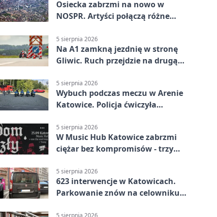
Osiecka zabrzmi na nowo w
NOSPR. Artyści połączą różne
muzyczne światy
5 sierpnia 2026
Na A1 zamkną jezdnię w stronę
Gliwic. Ruch przejdzie na drugą
stronę
5 sierpnia 2026
Wybuch podczas meczu w Arenie
Katowice. Policja ćwiczyła
ewakuację
5 sierpnia 2026
W Music Hub Katowice zabrzmi
ciężar bez kompromisów - trzy
zespoły na scenie
5 sierpnia 2026
623 interwencje w Katowicach.
Parkowanie znów na celowniku
strażników
5 sierpnia 2026