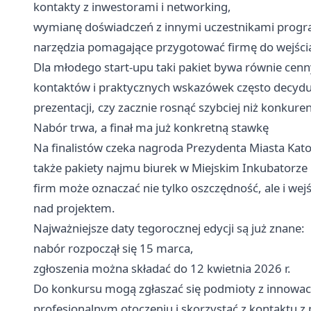
kontakty z inwestorami i networking,
wymianę doświadczeń z innymi uczestnikami prog
narzędzia pomagające przygotować firmę do wejścia 
Dla młodego start-upu taki pakiet bywa równie cenn
kontaktów i praktycznych wskazówek często decyduje
prezentacji, czy zacznie rosnąć szybciej niż konkuren
Nabór trwa, a finał ma już konkretną stawkę
Na finalistów czeka nagroda Prezydenta Miasta Katow
także pakiety najmu biurek w Miejskim Inkubatorze 
firm może oznaczać nie tylko oszczędność, ale i we
nad projektem.
Najważniejsze daty tegorocznej edycji są już znane:
nabór rozpoczął się 15 marca,
zgłoszenia można składać do 12 kwietnia 2026 r.
Do konkursu mogą zgłaszać się podmioty z innowacy
profesjonalnym otoczeniu i skorzystać z kontaktu z 