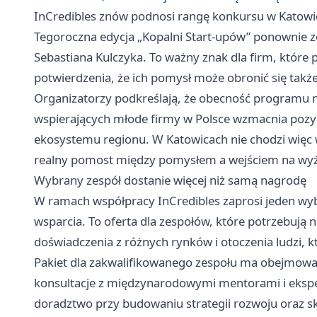
InCredibles znów podnosi rangę konkursu w Katowi
Tegoroczna edycja „Kopalni Start-upów” ponownie z
Sebastiana Kulczyka. To ważny znak dla firm, które pa
potwierdzenia, że ich pomysł może obronić się tak
Organizatorzy podkreślają, że obecność programu na
wspierających młode firmy w Polsce wzmacnia pozyc
ekosystemu regionu. W Katowicach nie chodzi więc wył
realny pomost między pomysłem a wejściem na wyż
Wybrany zespół dostanie więcej niż samą nagrodę
W ramach współpracy InCredibles zaprosi jeden wyb
wsparcia. To oferta dla zespołów, które potrzebują n
doświadczenia z różnych rynków i otoczenia ludzi, k
Pakiet dla zakwalifikowanego zespołu ma obejmowa
konsultacje z międzynarodowymi mentorami i eksp
doradztwo przy budowaniu strategii rozwoju oraz s