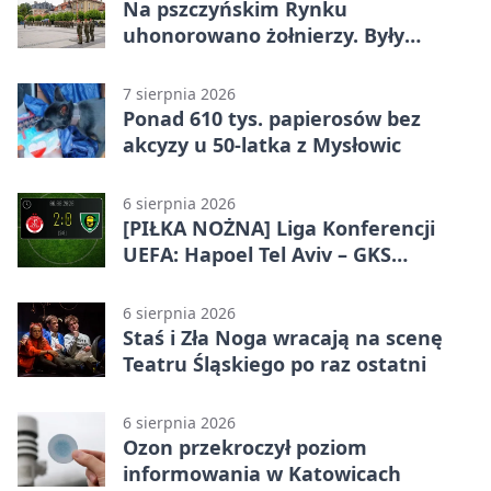
Na pszczyńskim Rynku
uhonorowano żołnierzy. Były
odznaczenia i wojskowy sprzęt
7 sierpnia 2026
Ponad 610 tys. papierosów bez
akcyzy u 50-latka z Mysłowic
6 sierpnia 2026
[PIŁKA NOŻNA] Liga Konferencji
UEFA: Hapoel Tel Aviv – GKS
Katowice 2:0 w pierwszym meczu 3.
rundy kwalifikacyjnej
6 sierpnia 2026
Staś i Zła Noga wracają na scenę
Teatru Śląskiego po raz ostatni
6 sierpnia 2026
Ozon przekroczył poziom
informowania w Katowicach