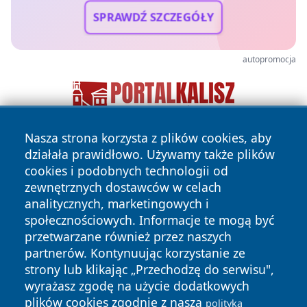
SPRAWDŹ SZCZEGÓŁY
autopromocja
Nasza strona korzysta z plików cookies, aby
działała prawidłowo. Używamy także plików
cookies i podobnych technologii od
zewnętrznych dostawców w celach
analitycznych, marketingowych i
społecznościowych. Informacje te mogą być
Copyright © 2026 katowicelove.pl Wszystkie prawa
przetwarzane również przez naszych
zastrzeżone.
partnerów. Kontynuując korzystanie ze
strony lub klikając „Przechodzę do serwisu",
wyrażasz zgodę na użycie dodatkowych
Polityka
Polityka
News
Autorzy
plików cookies zgodnie z naszą
polityką