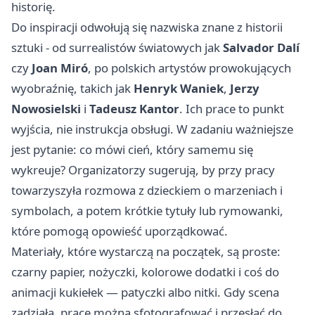
historię.
Do inspiracji odwołują się nazwiska znane z historii
sztuki - od surrealistów światowych jak
Salvador Dalí
czy
Joan Miró
, po polskich artystów prowokujących
wyobraźnię, takich jak
Henryk Waniek
,
Jerzy
Nowosielski
i
Tadeusz Kantor
. Ich prace to punkt
wyjścia, nie instrukcja obsługi. W zadaniu ważniejsze
jest pytanie: co mówi cień, który samemu się
wykreuje? Organizatorzy sugerują, by przy pracy
towarzyszyła rozmowa z dzieckiem o marzeniach i
symbolach, a potem krótkie tytuły lub rymowanki,
które pomogą opowieść uporządkować.
Materiały, które wystarczą na początek, są proste:
czarny papier, nożyczki, kolorowe dodatki i coś do
animacji kukiełek — patyczki albo nitki. Gdy scena
zadziała, prace można sfotografować i przesłać do