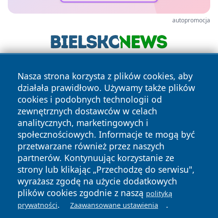
autopromocja
Nasza strona korzysta z plików cookies, aby
działała prawidłowo. Używamy także plików
cookies i podobnych technologii od
zewnętrznych dostawców w celach
analitycznych, marketingowych i
Copyright © 2026 katowicelove.pl Wszystkie prawa
społecznościowych. Informacje te mogą być
zastrzeżone.
przetwarzane również przez naszych
partnerów. Kontynuując korzystanie ze
strony lub klikając „Przechodzę do serwisu",
Polityka
Polityka
News
Autorzy
wyrażasz zgodę na użycie dodatkowych
Prywatności
Cookies
plików cookies zgodnie z naszą
polityką
.
.
prywatności
Zaawansowane ustawienia