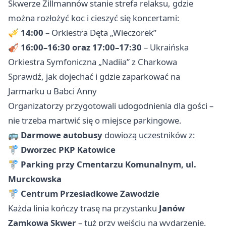
Skwerze Zillmannów stanie strefa relaksu, gdzie
można rozłożyć koc i cieszyć się koncertami:
🎺
14:00
– Orkiestra Dęta „Wieczorek”
🎻
16:00–16:30 oraz 17:00–17:30
– Ukraińska
Orkiestra Symfoniczna „Nadiia” z Charkowa
Sprawdź, jak dojechać i gdzie zaparkować na
Jarmarku u Babci Anny
Organizatorzy przygotowali udogodnienia dla gości –
nie trzeba martwić się o miejsce parkingowe.
🚌
Darmowe autobusy
dowiozą uczestników z:
🚏
Dworzec PKP Katowice
🚏
Parking przy Cmentarzu Komunalnym, ul.
Murckowska
🚏
Centrum Przesiadkowe Zawodzie
Każda linia kończy trasę na przystanku
Janów
Zamkowa Skwer
– tuż przy wejściu na wydarzenie.